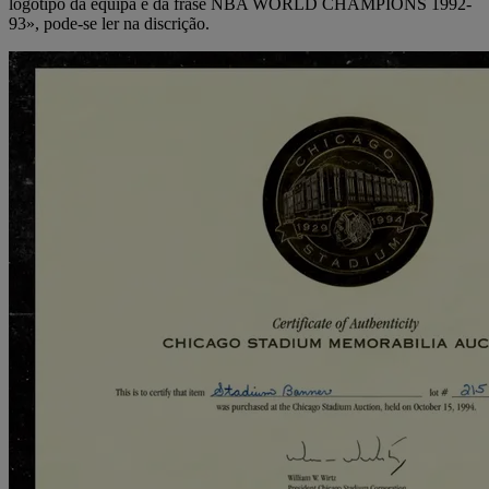
logótipo da equipa e da frase NBA WORLD CHAMPIONS 1992-
93», pode-se ler na discrição.