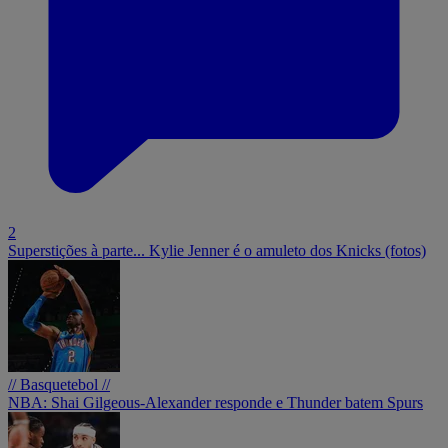
2
Superstições à parte... Kylie Jenner é o amuleto dos Knicks (fotos)
// Basquetebol //
NBA: Shai Gilgeous-Alexander responde e Thunder batem Spurs