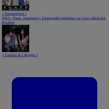
// Basquetebol //
NBA: Flagg, Knueppel e Edgecombe unânimes no Cinco Ideal dos
Rookies
// Estrelas & Lifestyle //