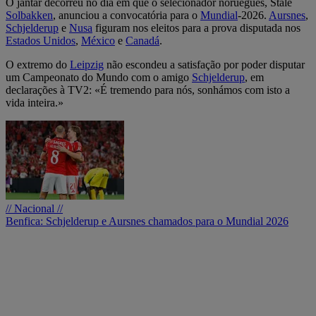
O jantar decorreu no dia em que o selecionador norueguês, Stale
Solbakken
, anunciou a convocatória para o
Mundial
-2026.
Aursnes
,
Schjelderup
e
Nusa
figuram nos eleitos para a prova disputada nos
Estados Unidos
,
México
e
Canadá
.
O extremo do
Leipzig
não escondeu a satisfação por poder disputar
um Campeonato do Mundo com o amigo
Schjelderup
, em
declarações à TV2: «É tremendo para nós, sonhámos com isto a
vida inteira.»
// Nacional //
Benfica: Schjelderup e Aursnes chamados para o Mundial 2026