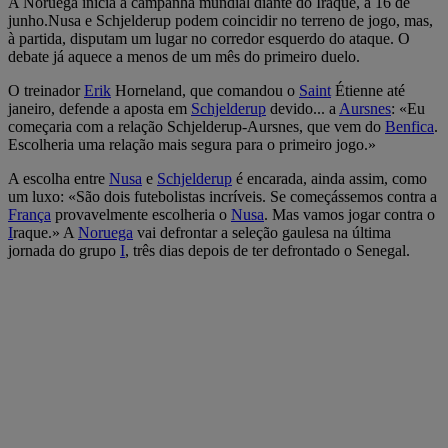
A Noruega inicia a campanha mundial diante do Iraque, a 16 de
junho.Nusa e Schjelderup podem coincidir no terreno de jogo, mas,
à partida, disputam um lugar no corredor esquerdo do ataque. O
debate já aquece a menos de um mês do primeiro duelo.
O treinador
Erik
Horneland, que comandou o
Saint
Étienne até
janeiro, defende a aposta em
Schjelderup
devido... a
Aursnes
: «Eu
começaria com a relação Schjelderup-Aursnes, que vem do
Benfica
.
Escolheria uma relação mais segura para o primeiro jogo.»
A escolha entre
Nusa
e
Schjelderup
é encarada, ainda assim, como
um luxo: «São dois futebolistas incríveis. Se começássemos contra a
França
provavelmente escolheria o
Nusa
. Mas vamos jogar contra o
I
raque.» A
Noruega
vai defrontar a seleção gaulesa na última
jornada do grupo
I
, três dias depois de ter defrontado o Senegal.