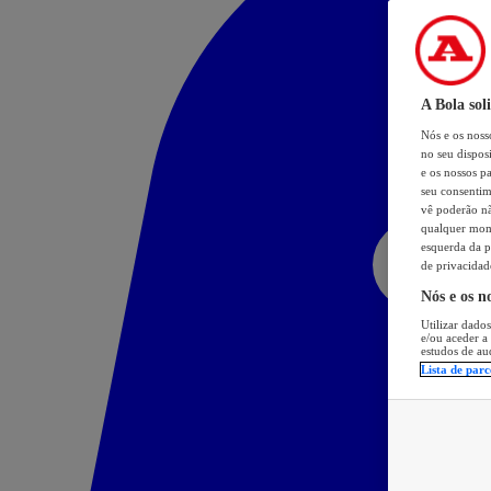
A Bola sol
Nós e os nos
no seu dispos
e os nossos pa
seu consentim
vê poderão não
qualquer mome
esquerda da p
de privacidad
Nós e os n
Utilizar dados
e/ou aceder a
estudos de au
Lista de parc