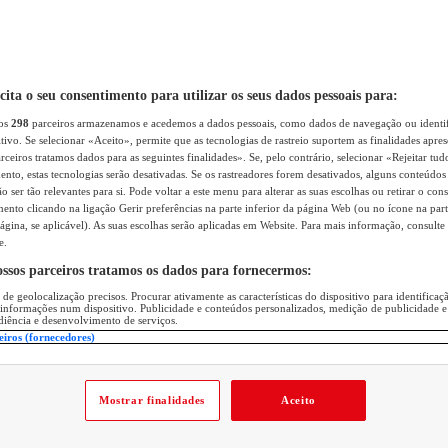
icita o seu consentimento para utilizar os seus dados pessoais para:
sos
298
parceiros armazenamos e acedemos a dados pessoais, como dados de navegação ou identif
itivo. Se selecionar «Aceito», permite que as tecnologias de rastreio suportem as finalidades apr
rceiros tratamos dados para as seguintes finalidades». Se, pelo contrário, selecionar «Rejeitar tud
ento, estas tecnologias serão desativadas. Se os rastreadores forem desativados, alguns conteúdo
 ser tão relevantes para si. Pode voltar a este menu para alterar as suas escolhas ou retirar o con
nto clicando na ligação Gerir preferências na parte inferior da página Web (ou no ícone na part
ágina, se aplicável). As suas escolhas serão aplicadas em Website. Para mais informação, consulte 
e.
ossos parceiros tratamos os dados para fornecermos:
 de geolocalização precisos. Procurar ativamente as características do dispositivo para identifica
 informações num dispositivo. Publicidade e conteúdos personalizados, medição de publicidade e
diência e desenvolvimento de serviços.
eiros (fornecedores)
Mostrar finalidades
Aceito