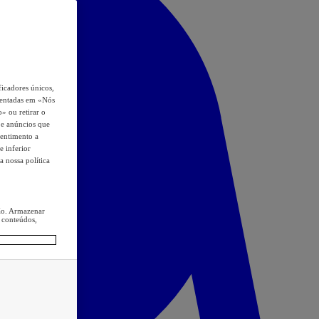
icadores únicos,
esentadas em «Nós
o» ou retirar o
s e anúncios que
sentimento a
e inferior
a nossa política
ção. Armazenar
 conteúdos,