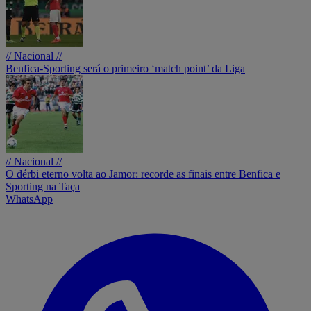
// Nacional //
Benfica-Sporting será o primeiro ‘match point’ da Liga
// Nacional //
O dérbi eterno volta ao Jamor: recorde as finais entre Benfica e
Sporting na Taça
WhatsApp