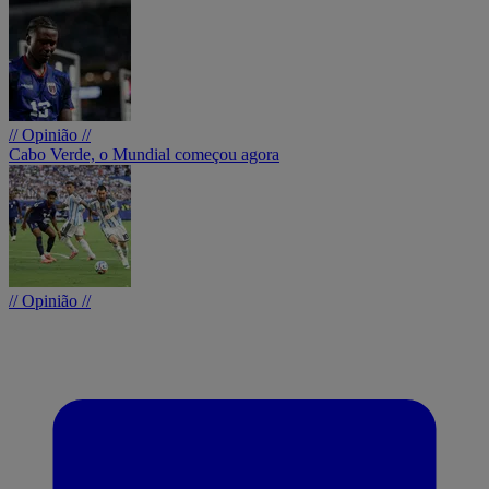
// Opinião //
Cabo Verde, o Mundial começou agora
// Opinião //