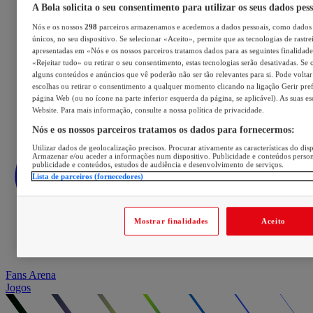
A Bola solicita o seu consentimento para utilizar os seus dados pes
Nós e os nossos
298
parceiros armazenamos e acedemos a dados pessoais, como dados 
únicos, no seu dispositivo. Se selecionar «Aceito», permite que as tecnologias de rastre
apresentadas em «Nós e os nossos parceiros tratamos dados para as seguintes finalidades
«Rejeitar tudo» ou retirar o seu consentimento, estas tecnologias serão desativadas. Se 
alguns conteúdos e anúncios que vê poderão não ser tão relevantes para si. Pode voltar 
escolhas ou retirar o consentimento a qualquer momento clicando na ligação Gerir prefe
página Web (ou no ícone na parte inferior esquerda da página, se aplicável). As suas e
Website. Para mais informação, consulte a nossa política de privacidade.
Nós e os nossos parceiros tratamos os dados para fornecermos:
Utilizar dados de geolocalização precisos. Procurar ativamente as características do disp
Armazenar e/ou aceder a informações num dispositivo. Publicidade e conteúdos perso
publicidade e conteúdos, estudos de audiência e desenvolvimento de serviços.
Lista de parceiros (fornecedores)
Mostrar finalidades
Aceito
Fans Arena
Jogos