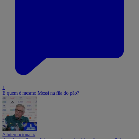
1
E quem é mesmo Messi na fila do pão?
// Internacional //