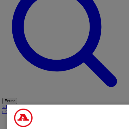
Entrar
Últimas
Mercado
Opinião
iGaming Hub
A BOLA SUGERE
Barba
e Cabelo