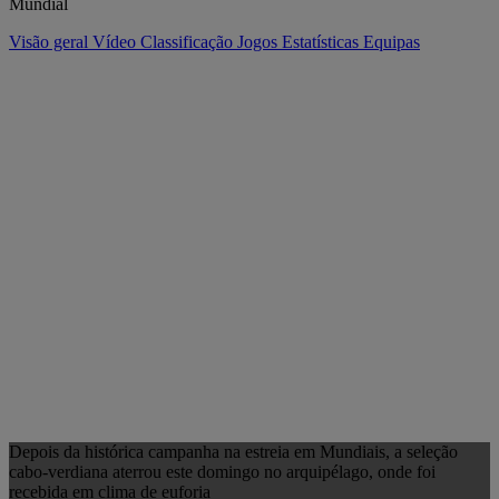
Mundial
Visão geral
Vídeo
Classificação
Jogos
Estatísticas
Equipas
Depois da histórica campanha na estreia em Mundiais, a seleção
cabo-verdiana aterrou este domingo no arquipélago, onde foi
recebida em clima de euforia