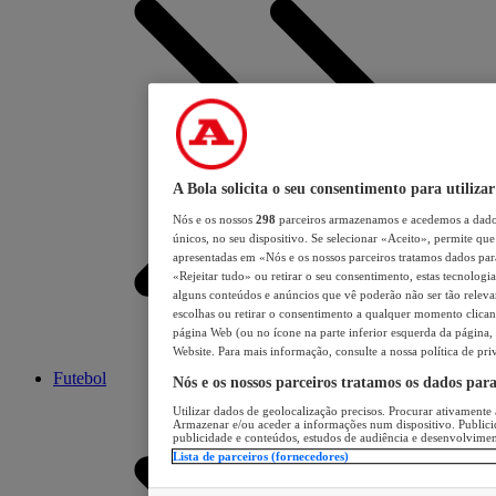
A Bola solicita o seu consentimento para utilizar
Nós e os nossos
298
parceiros armazenamos e acedemos a dados
únicos, no seu dispositivo. Se selecionar «Aceito», permite que 
apresentadas em «Nós e os nossos parceiros tratamos dados para 
«Rejeitar tudo» ou retirar o seu consentimento, estas tecnologia
alguns conteúdos e anúncios que vê poderão não ser tão relevant
escolhas ou retirar o consentimento a qualquer momento clicand
página Web (ou no ícone na parte inferior esquerda da página, s
Website. Para mais informação, consulte a nossa política de pri
Futebol
Nós e os nossos parceiros tratamos os dados par
Utilizar dados de geolocalização precisos. Procurar ativamente a
Armazenar e/ou aceder a informações num dispositivo. Publici
publicidade e conteúdos, estudos de audiência e desenvolvimen
Lista de parceiros (fornecedores)