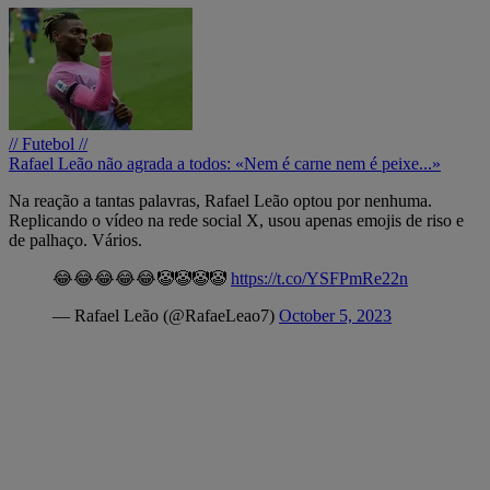
// Futebol //
Rafael Leão não agrada a todos: «Nem é carne nem é peixe...»
Na reação a tantas palavras, Rafael Leão optou por nenhuma.
Replicando o vídeo na rede social X, usou apenas emojis de riso e
de palhaço. Vários.
😂😂😂😂😂🤡🤡🤡🤡
https://t.co/YSFPmRe22n
— Rafael Leão (@RafaeLeao7)
October 5, 2023