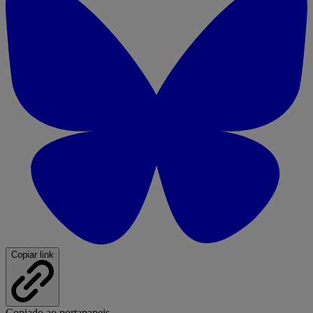
Copiar link
Copiado ao portapapeis