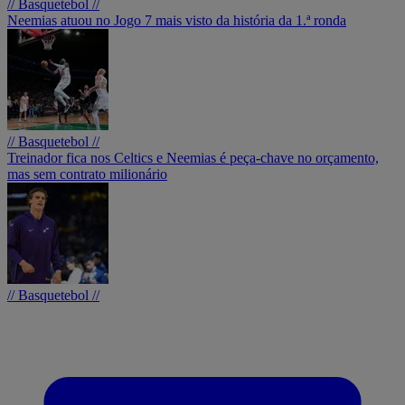
// Basquetebol //
Neemias atuou no Jogo 7 mais visto da história da 1.ª ronda
// Basquetebol //
Treinador fica nos Celtics e Neemias é peça-chave no orçamento,
mas sem contrato milionário
// Basquetebol //