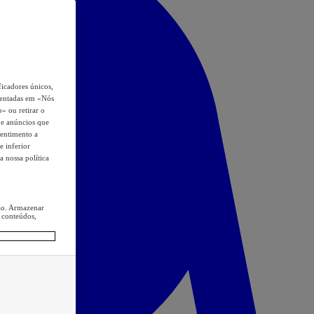
icadores únicos,
esentadas em «Nós
o» ou retirar o
s e anúncios que
sentimento a
e inferior
a nossa política
ção. Armazenar
 conteúdos,