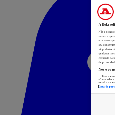
A Bola sol
Nós e os nos
no seu dispos
e os nossos pa
seu consentim
vê poderão não
qualquer mome
esquerda da p
de privacidad
Nós e os n
Utilizar dados
e/ou aceder a
estudos de au
Lista de parc