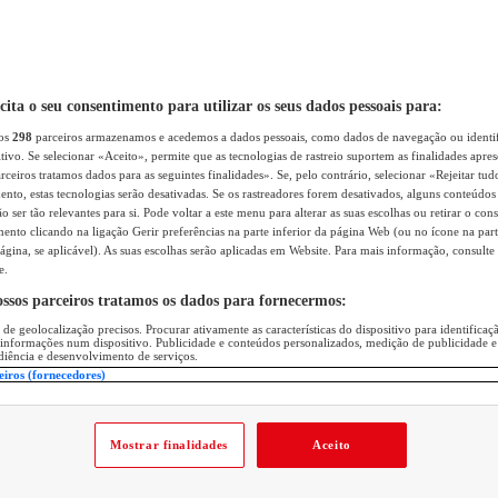
icita o seu consentimento para utilizar os seus dados pessoais para:
sos
298
parceiros armazenamos e acedemos a dados pessoais, como dados de navegação ou identif
itivo. Se selecionar «Aceito», permite que as tecnologias de rastreio suportem as finalidades apr
rceiros tratamos dados para as seguintes finalidades». Se, pelo contrário, selecionar «Rejeitar tud
ento, estas tecnologias serão desativadas. Se os rastreadores forem desativados, alguns conteúdo
 ser tão relevantes para si. Pode voltar a este menu para alterar as suas escolhas ou retirar o con
nto clicando na ligação Gerir preferências na parte inferior da página Web (ou no ícone na part
ágina, se aplicável). As suas escolhas serão aplicadas em Website. Para mais informação, consulte 
e.
ossos parceiros tratamos os dados para fornecermos:
 de geolocalização precisos. Procurar ativamente as características do dispositivo para identifica
 informações num dispositivo. Publicidade e conteúdos personalizados, medição de publicidade e
diência e desenvolvimento de serviços.
eiros (fornecedores)
Mostrar finalidades
Aceito