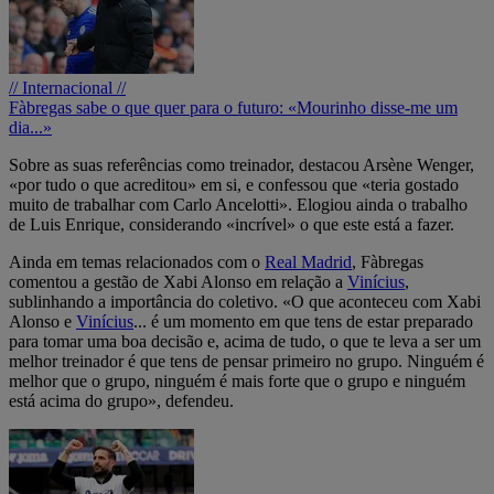
// Internacional //
Fàbregas sabe o que quer para o futuro: «Mourinho disse-me um
dia...»
Sobre as suas referências como treinador, destacou Arsène Wenger,
«por tudo o que acreditou» em si, e confessou que «teria gostado
muito de trabalhar com Carlo Ancelotti». Elogiou ainda o trabalho
de Luis Enrique, considerando «incrível» o que este está a fazer.
Ainda em temas relacionados com o
Real Madrid
, Fàbregas
comentou a gestão de Xabi Alonso em relação a
Vinícius
,
sublinhando a importância do coletivo. «O que aconteceu com Xabi
Alonso e
Vinícius
... é um momento em que tens de estar preparado
para tomar uma boa decisão e, acima de tudo, o que te leva a ser um
melhor treinador é que tens de pensar primeiro no grupo. Ninguém é
melhor que o grupo, ninguém é mais forte que o grupo e ninguém
está acima do grupo», defendeu.