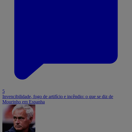
5
Invencibilidade, fogo de artifício e incêndio: o que se diz de
Mourinho em Espanha