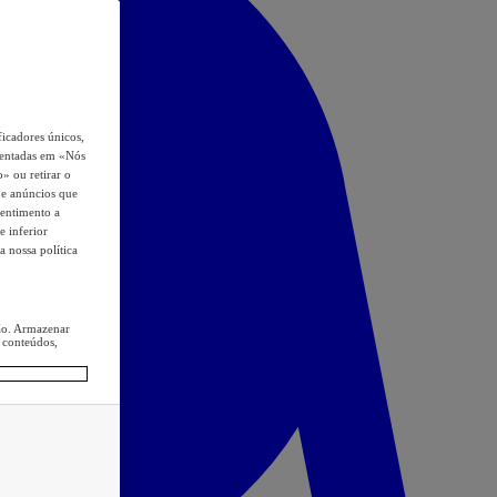
icadores únicos,
esentadas em «Nós
o» ou retirar o
s e anúncios que
sentimento a
e inferior
a nossa política
ção. Armazenar
 conteúdos,