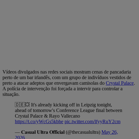
Vídeos divulgados nas redes sociais mostram cenas de pancadaria
perto de um bar irlandês, com um grupo de indivíduos vestidos de
preto a atacar adeptos que envergavam camisolas do
Crystal Palace
.
A polícia de intervenção foi forçada a intervir para controlar a
situação.
🇩🇪💥 It's already kicking off in Leipzig tonight,
ahead of tomorrow's Conference League final between
Crystal Palace & Rayo Vallecano
https://t.co/yWcGs5kbhe
pic.twitter.com/lfyyRuY2cm
— 𝐂𝐚𝐬𝐮𝐚𝐥 𝐔𝐥𝐭𝐫𝐚 𝐎𝐟𝐟𝐢𝐜𝐢𝐚𝐥 (@thecasualultra)
May 26,
2026