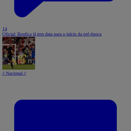
14
Oficial: Benfica já tem data para o início da pré-época
// Nacional //