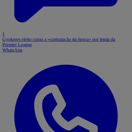
1
Gyokeres eleito como a «contratação da época» por lenda da
Premier League
WhatsApp