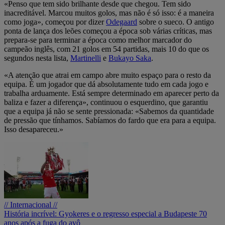
«Penso que tem sido brilhante desde que chegou. Tem sido
inacreditável. Marcou muitos golos, mas não é só isso: é a maneira
como joga», começou por dizer
Odegaard
sobre o sueco. O antigo
ponta de lança dos leões começou a época sob várias críticas, mas
prepara-se para terminar a época como melhor marcador do
campeão inglês, com 21 golos em 54 partidas, mais 10 do que os
segundos nesta lista,
Martinelli
e
Bukayo Saka
.
«A atenção que atrai em campo abre muito espaço para o resto da
equipa. É um jogador que dá absolutamente tudo em cada jogo e
trabalha arduamente. Está sempre determinado em aparecer perto da
baliza e fazer a diferença», continuou o esquerdino, que garantiu
que a equipa já não se sente pressionada: «Sabemos da quantidade
de pressão que tínhamos. Sabíamos do fardo que era para a equipa.
Isso desapareceu.»
// Internacional //
História incrível: Gyokeres e o regresso especial a Budapeste 70
anos após a fuga do avô