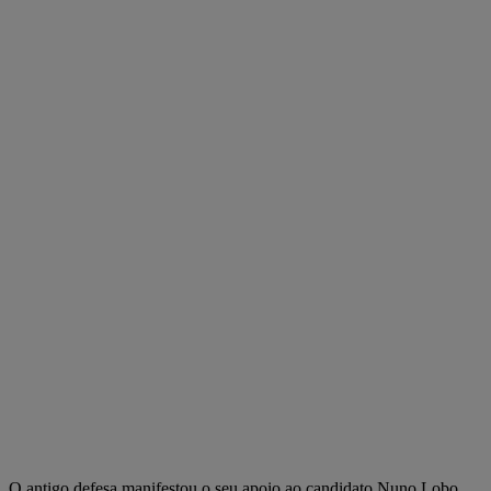
O antigo defesa manifestou o seu apoio ao candidato Nuno Lobo.