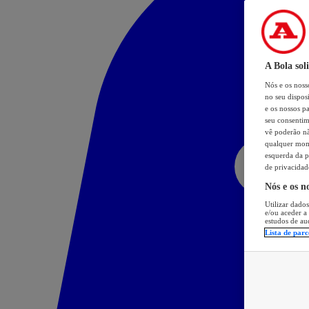
A Bola sol
Nós e os nos
no seu dispos
e os nossos pa
seu consentim
vê poderão não
qualquer mome
esquerda da p
de privacidad
Nós e os n
Utilizar dados
e/ou aceder a
estudos de au
Lista de parc