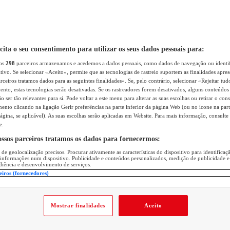
icita o seu consentimento para utilizar os seus dados pessoais para:
sos
298
parceiros armazenamos e acedemos a dados pessoais, como dados de navegação ou identif
itivo. Se selecionar «Aceito», permite que as tecnologias de rastreio suportem as finalidades apr
rceiros tratamos dados para as seguintes finalidades». Se, pelo contrário, selecionar «Rejeitar tud
ento, estas tecnologias serão desativadas. Se os rastreadores forem desativados, alguns conteúdo
 ser tão relevantes para si. Pode voltar a este menu para alterar as suas escolhas ou retirar o con
nto clicando na ligação Gerir preferências na parte inferior da página Web (ou no ícone na part
ágina, se aplicável). As suas escolhas serão aplicadas em Website. Para mais informação, consulte 
e.
ossos parceiros tratamos os dados para fornecermos:
 de geolocalização precisos. Procurar ativamente as características do dispositivo para identifica
 informações num dispositivo. Publicidade e conteúdos personalizados, medição de publicidade e
diência e desenvolvimento de serviços.
eiros (fornecedores)
Mostrar finalidades
Aceito