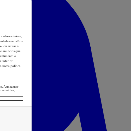
icadores únicos,
esentadas em «Nós
o» ou retirar o
s e anúncios que
sentimento a
e inferior
a nossa política
ção. Armazenar
 conteúdos,