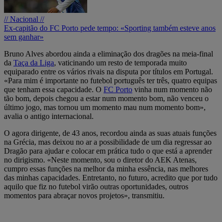
// Nacional //
Ex-capitão do FC Porto pede tempo: «Sporting também esteve anos
sem ganhar»
Bruno Alves abordou ainda a eliminação dos dragões na meia-final
da
Taça da Liga
, vaticinando um resto de temporada muito
equiparado entre os vários rivais na disputa por títulos em Portugal.
«Para mim é importante no futebol português ter três, quatro equipas
que tenham essa capacidade. O
FC Porto
vinha num momento não
tão bom, depois chegou a estar num momento bom, não venceu o
último jogo, mas tornou um momento mau num momento bom»,
avalia o antigo internacional.
O agora dirigente, de 43 anos, recordou ainda as suas atuais funções
na Grécia, mas deixou no ar a possibilidade de um dia regressar ao
Dragão para ajudar e colocar em prática tudo o que está a aprender
no dirigismo. «Neste momento, sou o diretor do AEK Atenas,
cumpro essas funções na melhor da minha essência, nas melhores
das minhas capacidades. Entretanto, no futuro, acredito que por tudo
aquilo que fiz no futebol virão outras oportunidades, outros
momentos para abraçar novos projetos», transmitiu.