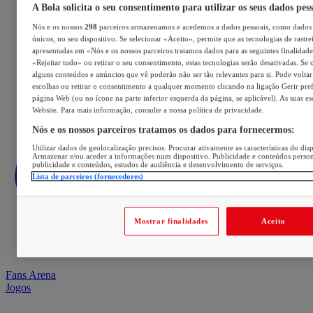
A Bola solicita o seu consentimento para utilizar os seus dados pes
Nós e os nossos
298
parceiros armazenamos e acedemos a dados pessoais, como dados 
únicos, no seu dispositivo. Se selecionar «Aceito», permite que as tecnologias de rastre
apresentadas em «Nós e os nossos parceiros tratamos dados para as seguintes finalidades
«Rejeitar tudo» ou retirar o seu consentimento, estas tecnologias serão desativadas. Se 
alguns conteúdos e anúncios que vê poderão não ser tão relevantes para si. Pode voltar 
escolhas ou retirar o consentimento a qualquer momento clicando na ligação Gerir prefe
página Web (ou no ícone na parte inferior esquerda da página, se aplicável). As suas e
Website. Para mais informação, consulte a nossa política de privacidade.
Nós e os nossos parceiros tratamos os dados para fornecermos:
Utilizar dados de geolocalização precisos. Procurar ativamente as características do disp
Armazenar e/ou aceder a informações num dispositivo. Publicidade e conteúdos perso
publicidade e conteúdos, estudos de audiência e desenvolvimento de serviços.
Lista de parceiros (fornecedores)
Mostrar finalidades
Aceito
Fans Arena
Jogos