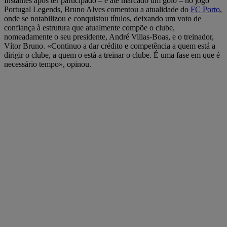
Instantes após ter participado – e até marcado um golo – no jogo
Portugal Legends, Bruno Alves comentou a atualidade do
FC Porto
,
onde se notabilizou e conquistou títulos, deixando um voto de
confiança à estrutura que atualmente compõe o clube,
nomeadamente o seu presidente, André Villas-Boas, e o treinador,
Vítor Bruno. «Continuo a dar crédito e competência a quem está a
dirigir o clube, a quem o está a treinar o clube. É uma fase em que é
necessário tempo», opinou.