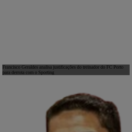
Francisco Geraldes analisa justificações do treinador do FC Porto
para derrota com o Sporting