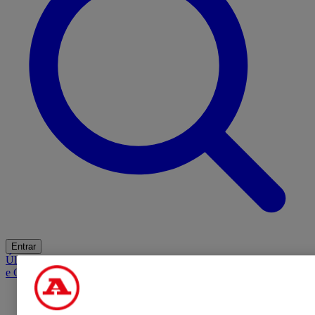
Entrar
Últimas
Mercado
Opinião
iGaming Hub
A BOLA SUGERE
Barba
e Cabelo