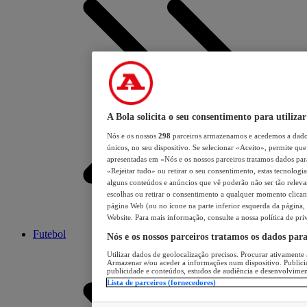
A Bola solicita o seu consentimento para utilizar
Nós e os nossos
298
parceiros armazenamos e acedemos a dados
únicos, no seu dispositivo. Se selecionar «Aceito», permite que 
apresentadas em «Nós e os nossos parceiros tratamos dados para 
«Rejeitar tudo» ou retirar o seu consentimento, estas tecnologia
alguns conteúdos e anúncios que vê poderão não ser tão relevant
escolhas ou retirar o consentimento a qualquer momento clicand
página Web (ou no ícone na parte inferior esquerda da página, s
Website. Para mais informação, consulte a nossa política de pri
Futebol
Nós e os nossos parceiros tratamos os dados par
Utilizar dados de geolocalização precisos. Procurar ativamente a
Armazenar e/ou aceder a informações num dispositivo. Publici
publicidade e conteúdos, estudos de audiência e desenvolvimen
Lista de parceiros (fornecedores)