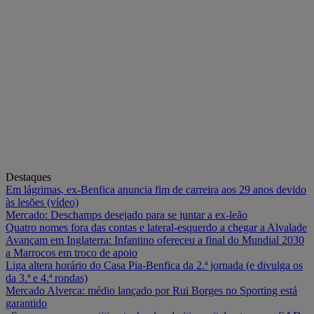
Destaques
Em lágrimas, ex-Benfica anuncia fim de carreira aos 29 anos devido
às lesões (vídeo)
Mercado: Deschamps desejado para se juntar a ex-leão
Quatro nomes fora das contas e lateral-esquerdo a chegar a Alvalade
Avançam em Inglaterra: Infantino ofereceu a final do Mundial 2030
a Marrocos em troco de apoio
Liga altera horário do Casa Pia-Benfica da 2.ª jornada (e divulga os
da 3.ª e 4.ª rondas)
Mercado Alverca: médio lançado por Rui Borges no Sporting está
garantido