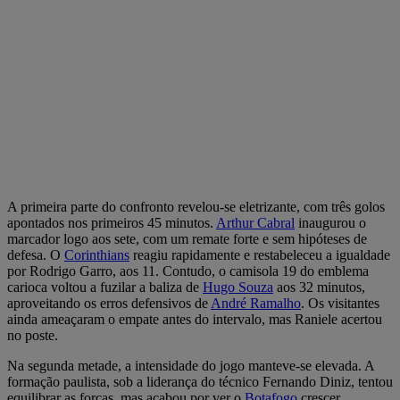
A primeira parte do confronto revelou-se eletrizante, com três golos
apontados nos primeiros 45 minutos.
Arthur Cabral
inaugurou o
marcador logo aos sete, com um remate forte e sem hipóteses de
defesa. O
Corinthians
reagiu rapidamente e restabeleceu a igualdade
por Rodrigo Garro, aos 11. Contudo, o camisola 19 do emblema
carioca voltou a fuzilar a baliza de
Hugo Souza
aos 32 minutos,
aproveitando os erros defensivos de
André Ramalho
. Os visitantes
ainda ameaçaram o empate antes do intervalo, mas Raniele acertou
no poste.
Na segunda metade, a intensidade do jogo manteve-se elevada. A
formação paulista, sob a liderança do técnico Fernando Diniz, tentou
equilibrar as forças, mas acabou por ver o
Botafogo
crescer