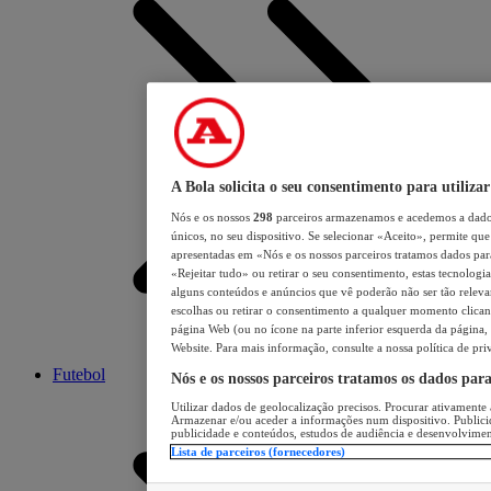
A Bola solicita o seu consentimento para utilizar
Nós e os nossos
298
parceiros armazenamos e acedemos a dados
únicos, no seu dispositivo. Se selecionar «Aceito», permite que 
apresentadas em «Nós e os nossos parceiros tratamos dados para 
«Rejeitar tudo» ou retirar o seu consentimento, estas tecnologia
alguns conteúdos e anúncios que vê poderão não ser tão relevant
escolhas ou retirar o consentimento a qualquer momento clicand
página Web (ou no ícone na parte inferior esquerda da página, s
Website. Para mais informação, consulte a nossa política de pri
Futebol
Nós e os nossos parceiros tratamos os dados par
Utilizar dados de geolocalização precisos. Procurar ativamente a
Armazenar e/ou aceder a informações num dispositivo. Publici
publicidade e conteúdos, estudos de audiência e desenvolvimen
Lista de parceiros (fornecedores)