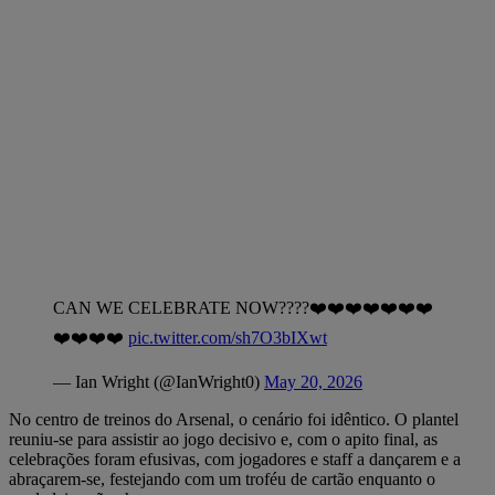
CAN WE CELEBRATE NOW????❤️❤️❤️❤️❤️❤️❤️
❤️❤️❤️❤️
pic.twitter.com/sh7O3bIXwt
— Ian Wright (@IanWright0)
May 20, 2026
No centro de treinos do Arsenal, o cenário foi idêntico. O plantel
reuniu-se para assistir ao jogo decisivo e, com o apito final, as
celebrações foram efusivas, com jogadores e staff a dançarem e a
abraçarem-se, festejando com um troféu de cartão enquanto o