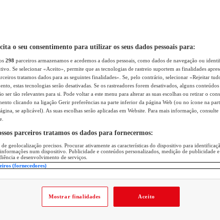
icita o seu consentimento para utilizar os seus dados pessoais para:
sos
298
parceiros armazenamos e acedemos a dados pessoais, como dados de navegação ou identif
itivo. Se selecionar «Aceito», permite que as tecnologias de rastreio suportem as finalidades apr
rceiros tratamos dados para as seguintes finalidades». Se, pelo contrário, selecionar «Rejeitar tud
ento, estas tecnologias serão desativadas. Se os rastreadores forem desativados, alguns conteúdo
 ser tão relevantes para si. Pode voltar a este menu para alterar as suas escolhas ou retirar o con
nto clicando na ligação Gerir preferências na parte inferior da página Web (ou no ícone na part
ágina, se aplicável). As suas escolhas serão aplicadas em Website. Para mais informação, consulte 
e.
ossos parceiros tratamos os dados para fornecermos:
 de geolocalização precisos. Procurar ativamente as características do dispositivo para identifica
 informações num dispositivo. Publicidade e conteúdos personalizados, medição de publicidade e
diência e desenvolvimento de serviços.
eiros (fornecedores)
Mostrar finalidades
Aceito