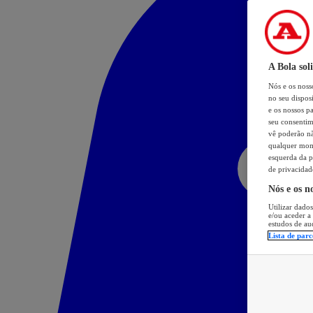
A Bola sol
Nós e os nos
no seu dispos
e os nossos pa
seu consentim
vê poderão não
qualquer mome
esquerda da p
de privacidad
Nós e os n
Utilizar dados
e/ou aceder a
estudos de au
Lista de parc