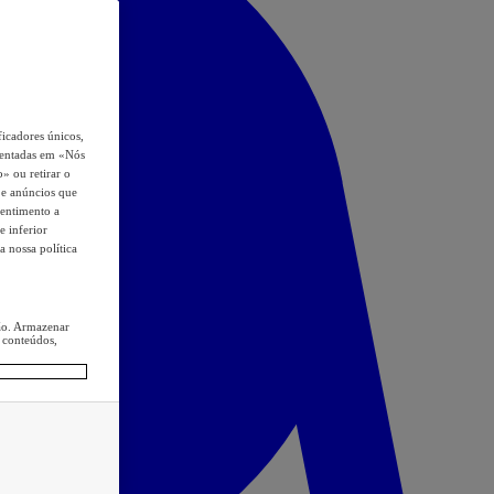
icadores únicos,
esentadas em «Nós
o» ou retirar o
s e anúncios que
sentimento a
e inferior
a nossa política
ção. Armazenar
 conteúdos,