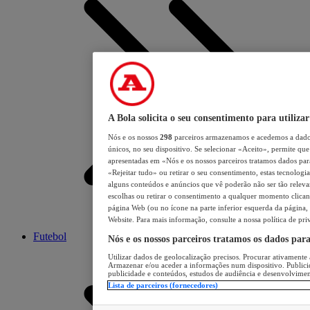
A Bola solicita o seu consentimento para utilizar
Nós e os nossos
298
parceiros armazenamos e acedemos a dados
únicos, no seu dispositivo. Se selecionar «Aceito», permite que 
apresentadas em «Nós e os nossos parceiros tratamos dados para 
«Rejeitar tudo» ou retirar o seu consentimento, estas tecnologia
alguns conteúdos e anúncios que vê poderão não ser tão relevant
escolhas ou retirar o consentimento a qualquer momento clicand
página Web (ou no ícone na parte inferior esquerda da página, s
Website. Para mais informação, consulte a nossa política de pri
Futebol
Nós e os nossos parceiros tratamos os dados par
Utilizar dados de geolocalização precisos. Procurar ativamente a
Armazenar e/ou aceder a informações num dispositivo. Publici
publicidade e conteúdos, estudos de audiência e desenvolvimen
Lista de parceiros (fornecedores)