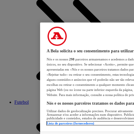
A Bola solicita o seu consentimento para utilizar
Nós e os nossos
298
parceiros armazenamos e acedemos a dados
únicos, no seu dispositivo. Se selecionar «Aceito», permite que 
apresentadas em «Nós e os nossos parceiros tratamos dados para 
«Rejeitar tudo» ou retirar o seu consentimento, estas tecnologia
alguns conteúdos e anúncios que vê poderão não ser tão relevant
escolhas ou retirar o consentimento a qualquer momento clicand
página Web (ou no ícone na parte inferior esquerda da página, s
Website. Para mais informação, consulte a nossa política de pri
Futebol
Nós e os nossos parceiros tratamos os dados par
Utilizar dados de geolocalização precisos. Procurar ativamente a
Armazenar e/ou aceder a informações num dispositivo. Publici
publicidade e conteúdos, estudos de audiência e desenvolvimen
Lista de parceiros (fornecedores)