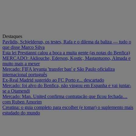
Destaques
Pavlidis, Schjelderup, os testes, Rafa e o dilema da baliza — tudo o
que disse Marco Silva
Esta lei Prestianni calou a boca a muita gente (as notas do Benfica)
MERCADO: Akliouche, Ederson, Kostic, Mastantuono, Almada e
muito mais a mexer
Mercado: FIFA levanta 'transfer ban' e São Paulo oficializa
internacional português
Ex-Real Madrid sugerido ao FC Porto e... descartado
Mercado: foi alvo do Benfica, não vingou em Espanha e vai juntar-
se a Otamendi
Mercado: Man. United confirma contratação que ficou fechada…
com Ruben Amorim
Creatina: o guia completo para escolher (e tomar) o suplemento mais
estudado do mundo