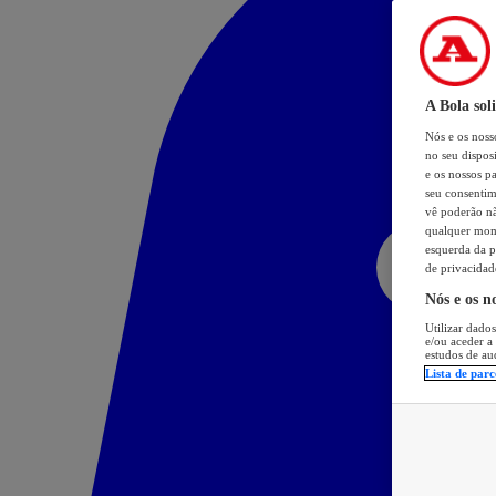
A Bola sol
Nós e os nos
no seu dispos
e os nossos pa
seu consentim
vê poderão não
qualquer mome
esquerda da p
de privacidad
Nós e os n
Utilizar dados
e/ou aceder a
estudos de au
Lista de parc