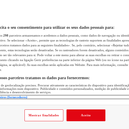
icita o seu consentimento para utilizar os seus dados pessoais para:
sos
298
parceiros armazenamos e acedemos a dados pessoais, como dados de navegação ou identif
itivo. Se selecionar «Aceito», permite que as tecnologias de rastreio suportem as finalidades apr
rceiros tratamos dados para as seguintes finalidades». Se, pelo contrário, selecionar «Rejeitar tud
ento, estas tecnologias serão desativadas. Se os rastreadores forem desativados, alguns conteúdo
 ser tão relevantes para si. Pode voltar a este menu para alterar as suas escolhas ou retirar o con
nto clicando na ligação Gerir preferências na parte inferior da página Web (ou no ícone na part
ágina, se aplicável). As suas escolhas serão aplicadas em Website. Para mais informação, consulte 
e.
ossos parceiros tratamos os dados para fornecermos:
 de geolocalização precisos. Procurar ativamente as características do dispositivo para identifica
 informações num dispositivo. Publicidade e conteúdos personalizados, medição de publicidade e
diência e desenvolvimento de serviços.
eiros (fornecedores)
Mostrar finalidades
Aceito