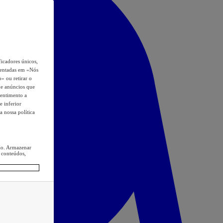
icadores únicos,
esentadas em «Nós
o» ou retirar o
s e anúncios que
sentimento a
e inferior
a nossa política
ção. Armazenar
 conteúdos,