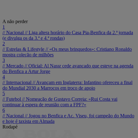
A não perder
1
// Nacional //
Liga altera horário do Casa Pia-Benfica da 2.ª jornada
(e divulga os da 3.ª e 4.ª rondas)
2
// Estrelas & Lifestyle //
«Os meus brinquedos»: Cristiano Ronaldo
mostra coleção de milhões
3
// Mercado //
Oficial: Al Nassr cede avançado que esteve na agenda
do Benfica a Artur Jorge
4
// Internacional //
Avançam em Inglaterra: Infantino ofereceu a final
do Mundial 2030 a Marrocos em troco de apoio
5
// Futebol //
Nomeação de Gustavo Correia: «Rui Costa vai
continuar à espera de reunião com a FPF?»
6
// Nacional //
Jogou no Benfica e Ac. Viseu, foi campeão do Mundo
e hoje é taxista em Almada
Rodapé