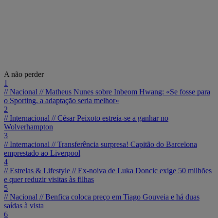
A não perder
1
// Nacional //
Matheus Nunes sobre Inbeom Hwang: «Se fosse para
o Sporting, a adaptação seria melhor»
2
// Internacional //
César Peixoto estreia-se a ganhar no
Wolverhampton
3
// Internacional //
Transferência surpresa! Capitão do Barcelona
emprestado ao Liverpool
4
// Estrelas & Lifestyle //
Ex-noiva de Luka Doncic exige 50 milhões
e quer reduzir visitas às filhas
5
// Nacional //
Benfica coloca preço em Tiago Gouveia e há duas
saídas à vista
6