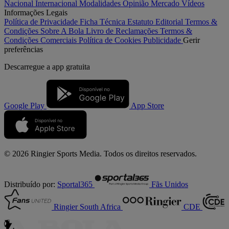
Nacional
Internacional
Modalidades
Opinião
Mercado
Vídeos
Informações Legais
Política de Privacidade
Ficha Técnica
Estatuto Editorial
Termos &
Condições
Sobre A Bola
Livro de Reclamações
Termos &
Condições Comerciais
Política de Cookies
Publicidade
Gerir
preferências
Descarregue a
app gratuita
Google Play
App Store
© 2026 Ringier Sports Media. Todos os direitos reservados.
Distribuído por:
Sportal365
Fãs Unidos
Ringier South Africa
CDE