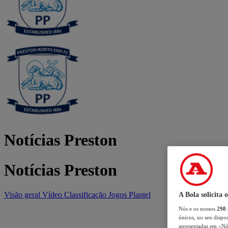
Notícias Preston
Notícias Preston
Visão geral
Vídeo
Classificação
Jogos
Plantel
A Bola solicita 
Nós e os nossos
298
únicos, no seu dispos
apresentadas em «Nós 