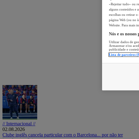
«Rejeitar tudo» ou re
alguns conteúdos e an
escolhas ou retirar 
página Web (ou no íc
Website. Para mais in
Nós e os nossos
Utilizar dados de geo
Armazenar e/ou aced
publicidade e conteú
Lista de parceiros (
// Internacional //
02.08.2026
Clube inglês cancela particular com o Barcelona... por não ter