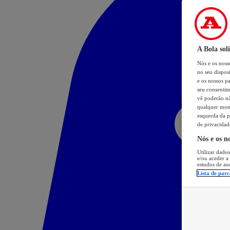
A Bola sol
Nós e os nos
no seu dispos
e os nossos pa
seu consentim
vê poderão não
qualquer mome
esquerda da p
de privacidad
Nós e os n
Utilizar dados
e/ou aceder a
estudos de au
Lista de parc