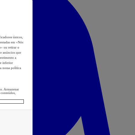
icadores únicos,
esentadas em «Nós
o» ou retirar o
s e anúncios que
sentimento a
e inferior
a nossa política
ção. Armazenar
 conteúdos,