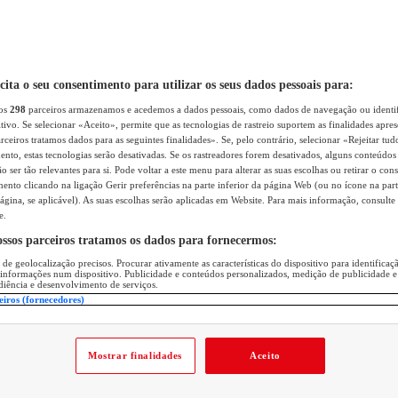
icita o seu consentimento para utilizar os seus dados pessoais para:
sos
298
parceiros armazenamos e acedemos a dados pessoais, como dados de navegação ou identif
itivo. Se selecionar «Aceito», permite que as tecnologias de rastreio suportem as finalidades apr
rceiros tratamos dados para as seguintes finalidades». Se, pelo contrário, selecionar «Rejeitar tud
ento, estas tecnologias serão desativadas. Se os rastreadores forem desativados, alguns conteúdo
 ser tão relevantes para si. Pode voltar a este menu para alterar as suas escolhas ou retirar o con
nto clicando na ligação Gerir preferências na parte inferior da página Web (ou no ícone na part
ágina, se aplicável). As suas escolhas serão aplicadas em Website. Para mais informação, consulte 
e.
ossos parceiros tratamos os dados para fornecermos:
 de geolocalização precisos. Procurar ativamente as características do dispositivo para identifica
 informações num dispositivo. Publicidade e conteúdos personalizados, medição de publicidade e
diência e desenvolvimento de serviços.
eiros (fornecedores)
Mostrar finalidades
Aceito