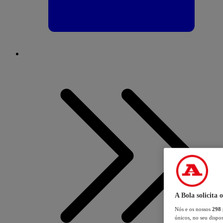
A Bola solicita 
Nós e os nossos
298
únicos, no seu dispos