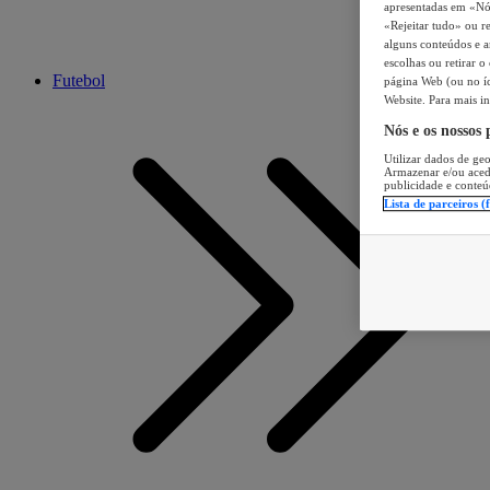
apresentadas em «Nós 
«Rejeitar tudo» ou re
alguns conteúdos e an
escolhas ou retirar 
Futebol
página Web (ou no íc
Website. Para mais in
Nós e os nossos
Utilizar dados de geo
Armazenar e/ou aced
publicidade e conteú
Lista de parceiros (