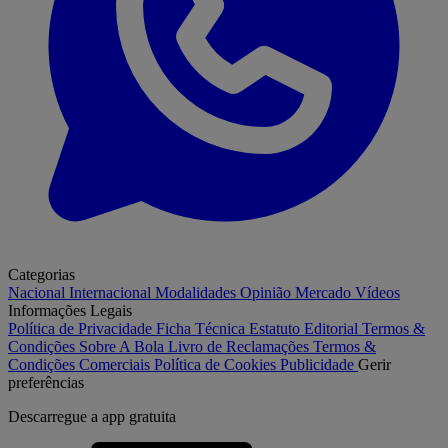
Categorias
Nacional
Internacional
Modalidades
Opinião
Mercado
Vídeos
Informações Legais
Política de Privacidade
Ficha Técnica
Estatuto Editorial
Termos &
Condições
Sobre A Bola
Livro de Reclamações
Termos &
Condições Comerciais
Política de Cookies
Publicidade
Gerir
preferências
Descarregue a
app gratuita