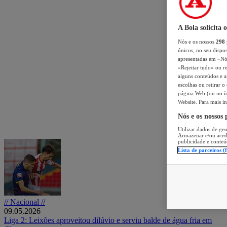
A Bola solicita 
Nós e os nossos
298
únicos, no seu dispos
apresentadas em «Nós 
«Rejeitar tudo» ou re
alguns conteúdos e an
escolhas ou retirar 
página Web (ou no íc
Website. Para mais in
Nós e os nossos
Utilizar dados de geo
Armazenar e/ou aced
publicidade e conteú
Lista de parceiros (
// Nacional //
09.05.2026
Liga 2: Leixões aproveitou dilúvio e serviu balde de água fria em