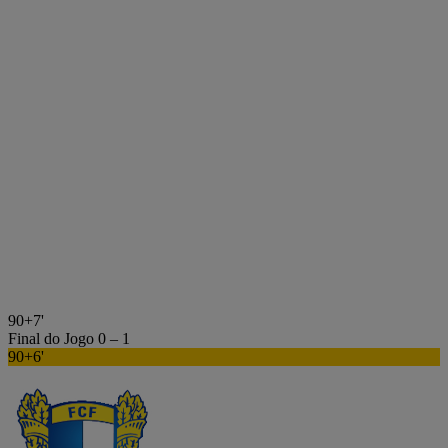
90+7'
Final do Jogo
0 – 1
90+6'