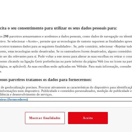
icita o seu consentimento para utilizar os seus dados pessoais para:
sos
298
parceiros armazenamos e acedemos a dados pessoais, como dados de navegação ou identif
itivo. Se selecionar «Aceito», permite que as tecnologias de rastreio suportem as finalidades apr
rceiros tratamos dados para as seguintes finalidades». Se, pelo contrário, selecionar «Rejeitar tud
ento, estas tecnologias serão desativadas. Se os rastreadores forem desativados, alguns conteúdo
 ser tão relevantes para si. Pode voltar a este menu para alterar as suas escolhas ou retirar o con
nto clicando na ligação Gerir preferências na parte inferior da página Web (ou no ícone na part
ágina, se aplicável). As suas escolhas serão aplicadas em Website. Para mais informação, consulte 
e.
ossos parceiros tratamos os dados para fornecermos:
 de geolocalização precisos. Procurar ativamente as características do dispositivo para identifica
 informações num dispositivo. Publicidade e conteúdos personalizados, medição de publicidade e
diência e desenvolvimento de serviços.
eiros (fornecedores)
Mostrar finalidades
Aceito