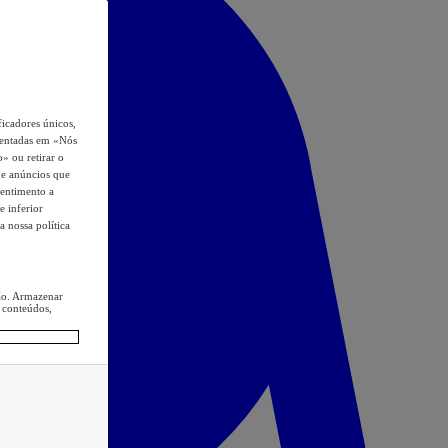
icadores únicos,
esentadas em «Nós
o» ou retirar o
s e anúncios que
sentimento a
e inferior
a nossa política
ção. Armazenar
 conteúdos,