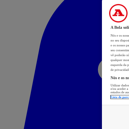
A Bola sol
Nós e os nos
no seu dispos
e os nossos pa
seu consentim
vê poderão não
qualquer mome
esquerda da p
de privacidad
Nós e os n
Utilizar dados
e/ou aceder a
estudos de au
Lista de parc