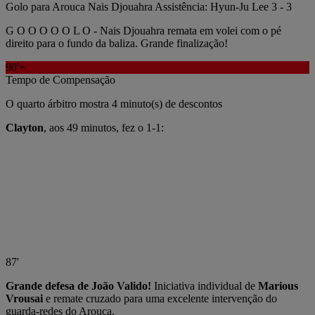
Golo para Arouca
Nais Djouahra
Assistência: Hyun-Ju Lee
3
-
3
G O O O O O L O - Nais Djouahra remata em volei com o pé
direito para o fundo da baliza. Grande finalização!
90'+
Tempo de Compensação
O quarto árbitro mostra 4 minuto(s) de descontos
Clayton
, aos 49 minutos, fez o 1-1:
87'
Grande defesa de João Valido!
Iniciativa individual de
Marious
Vrousai
e remate cruzado para uma excelente intervenção do
guarda-redes do Arouca.