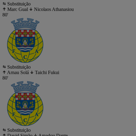
Substituição
Marc Gual
Nicolaos Athanasiou
80'
Substituição
Arnau Solá
Taichi Fukui
80'
Substituição
David Simão
Amadou Dante