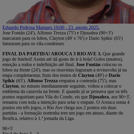
Eduardo Pedrosa Marques
19:00 - 23. agosto 2025.
Jose Fontán (24'), Alfonso Trezza (75') e Djouahra (90+3')
marcaram para os lobos, Clayton (49' e 76') e Dario Spikic (65')
faturaram para os vila-condenses
FINAL DA PARTIDA! AROUCA 3 RIO AVE 3.
Que grande
jogo de futebol! Assim até dá gosto de ir à bola! Golos (muitos),
emoção a rodos e indefinição até final.
Jose Fontán
colocou os
lobos na frente (24'), mas os rioavistas lograram a reviravolta já na
etapa complementar, fruto dos tentos de
Clayton
(49') e
Dario
Spikic
(65').
Alfonso Trezza
empatou a contenda (75'), mas
Clayton
, no minuto imediatamente seguinte, voltou a colocar o
emblema da caravela na frente. E quando já se pensava que os três
pontos seguiriam para Vila do Conde, eis que
Djouahra
, aos 90+3',
rematou com toda a intenção para selar o empate. O Arouca soma 4
pontos em três jogos, o Rio Ave chega aos 2 pontos em duas
partidas - a formação nortenha tem um jogo em atraso, diante do
Benfica, relativo à 1.ª jornada da Liga.
90+5'
Final do Jogo
3 – 3