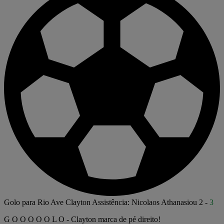
Golo para Rio Ave
Clayton
Assistência: Nicolaos Athanasiou
2
-
3
G O O O O O L O - Clayton marca de pé direito!