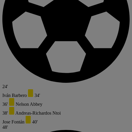
24'
Iván Barbero
34'
36'
Nelson Abbey
38'
Andreas-Richardos Ntoi
Jose Fontán
40'
48'