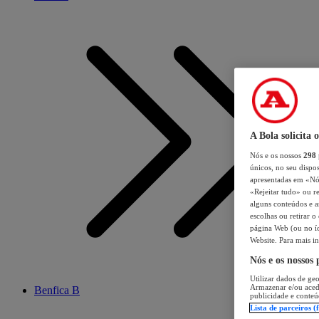
A Bola solicita 
Nós e os nossos
298
únicos, no seu dispos
apresentadas em «Nós 
«Rejeitar tudo» ou re
alguns conteúdos e an
escolhas ou retirar 
página Web (ou no íc
Website. Para mais in
Nós e os nossos
Utilizar dados de geo
Armazenar e/ou aced
Benfica B
publicidade e conteú
Lista de parceiros (