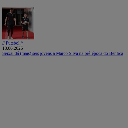
// Futebol //
18.06.2026
Seixal dá (mais) seis jovens a Marco Silva na pré-época do Benfica