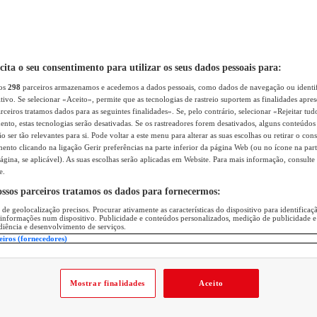
icita o seu consentimento para utilizar os seus dados pessoais para:
sos
298
parceiros armazenamos e acedemos a dados pessoais, como dados de navegação ou identif
itivo. Se selecionar «Aceito», permite que as tecnologias de rastreio suportem as finalidades apr
rceiros tratamos dados para as seguintes finalidades». Se, pelo contrário, selecionar «Rejeitar tud
ento, estas tecnologias serão desativadas. Se os rastreadores forem desativados, alguns conteúdo
 ser tão relevantes para si. Pode voltar a este menu para alterar as suas escolhas ou retirar o con
nto clicando na ligação Gerir preferências na parte inferior da página Web (ou no ícone na part
ágina, se aplicável). As suas escolhas serão aplicadas em Website. Para mais informação, consulte 
e.
ossos parceiros tratamos os dados para fornecermos:
 de geolocalização precisos. Procurar ativamente as características do dispositivo para identifica
 informações num dispositivo. Publicidade e conteúdos personalizados, medição de publicidade e
diência e desenvolvimento de serviços.
eiros (fornecedores)
Mostrar finalidades
Aceito