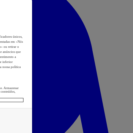
icadores únicos,
esentadas em «Nós
o» ou retirar o
s e anúncios que
sentimento a
e inferior
a nossa política
ção. Armazenar
 conteúdos,