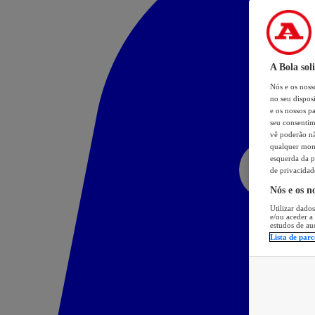
A Bola sol
Nós e os nos
no seu dispos
e os nossos pa
seu consentim
vê poderão não
qualquer mome
esquerda da p
de privacidad
Nós e os n
Utilizar dados
e/ou aceder a
estudos de au
Lista de parc