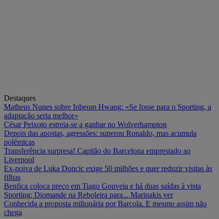
Destaques
Matheus Nunes sobre Inbeom Hwang: «Se fosse para o Sporting, a
adaptação seria melhor»
César Peixoto estreia-se a ganhar no Wolverhampton
Depois das apostas, agressões: superou Ronaldo, mas acumula
polémicas
Transferência surpresa! Capitão do Barcelona emprestado ao
Liverpool
Ex-noiva de Luka Doncic exige 50 milhões e quer reduzir visitas às
filhas
Benfica coloca preço em Tiago Gouveia e há duas saídas à vista
Sporting: Diomande na Reboleira para... Marinakis ver
Conhecida a proposta milionária por Barcola. E mesmo assim não
chega