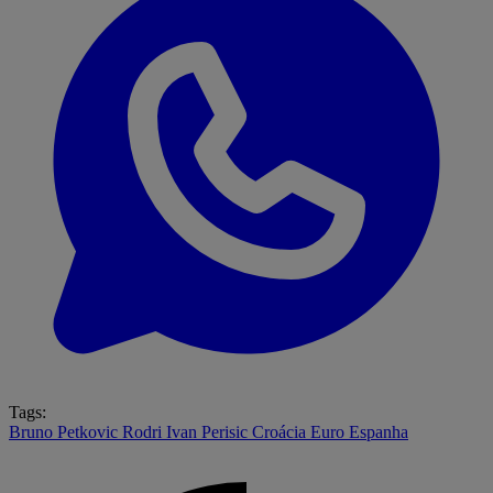
Tags:
Bruno Petkovic
Rodri
Ivan Perisic
Croácia
Euro
Espanha