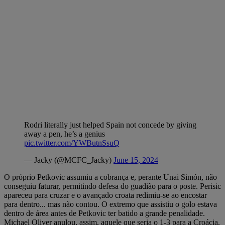
Rodri literally just helped Spain not concede by giving
away a pen, he’s a genius
pic.twitter.com/YWButnSsuQ
— Jacky (@MCFC_Jacky)
June 15, 2024
O próprio Petkovic assumiu a cobrança e, perante Unai Simón, não
conseguiu faturar, permitindo defesa do guadião para o poste. Perisic
apareceu para cruzar e o avançado croata redimiu-se ao encostar
para dentro... mas não contou. O extremo que assistiu o golo estava
dentro de área antes de Petkovic ter batido a grande penalidade.
Michael Oliver anulou, assim, aquele que seria o 1-3 para a Croácia.