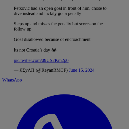
Petkovic had an open goal in front of him, chose to
dive instead and luckily got a penalty
Steps up and misses the penalty but scores on the
follow up
Goal disallowed because of encroachment
Its not Croatia’s day 😭
pic.twitter.com/d9US2Km2p0
— ЯΣyΛП (@ReyanRMCF)
June 15, 2024
WhatsApp