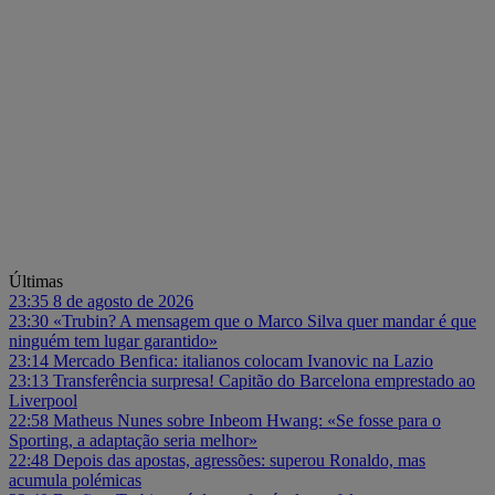
Últimas
23:35
8 de agosto de 2026
23:30
«Trubin? A mensagem que o Marco Silva quer mandar é que
ninguém tem lugar garantido»
23:14
Mercado Benfica: italianos colocam Ivanovic na Lazio
23:13
Transferência surpresa! Capitão do Barcelona emprestado ao
Liverpool
22:58
Matheus Nunes sobre Inbeom Hwang: «Se fosse para o
Sporting, a adaptação seria melhor»
22:48
Depois das apostas, agressões: superou Ronaldo, mas
acumula polémicas