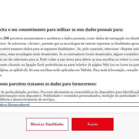
icita o seu consentimento para utilizar os seus dados pessoais para:
sos
298
parceiros armazenamos e acedemos a dados pessoais, como dados de navegação ou identif
itivo. Se selecionar «Aceito», permite que as tecnologias de rastreio suportem as finalidades apr
rceiros tratamos dados para as seguintes finalidades». Se, pelo contrário, selecionar «Rejeitar tud
ento, estas tecnologias serão desativadas. Se os rastreadores forem desativados, alguns conteúdo
 ser tão relevantes para si. Pode voltar a este menu para alterar as suas escolhas ou retirar o con
nto clicando na ligação Gerir preferências na parte inferior da página Web (ou no ícone na part
ágina, se aplicável). As suas escolhas serão aplicadas em Website. Para mais informação, consulte 
e.
ossos parceiros tratamos os dados para fornecermos:
 de geolocalização precisos. Procurar ativamente as características do dispositivo para identifica
 informações num dispositivo. Publicidade e conteúdos personalizados, medição de publicidade e
diência e desenvolvimento de serviços.
eiros (fornecedores)
Mostrar finalidades
Aceito