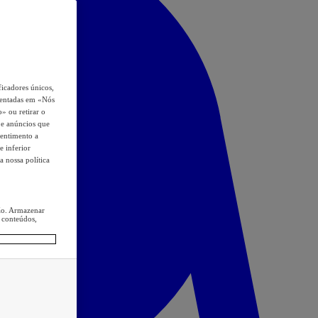
icadores únicos,
esentadas em «Nós
o» ou retirar o
s e anúncios que
sentimento a
e inferior
a nossa política
ção. Armazenar
 conteúdos,