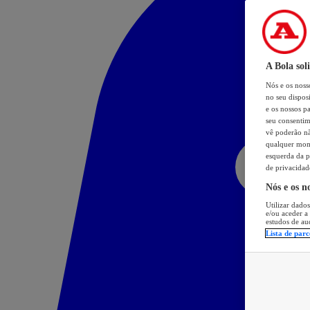
A Bola sol
Nós e os nos
no seu dispos
e os nossos pa
seu consentim
vê poderão não
qualquer mome
esquerda da p
de privacidad
Nós e os n
Utilizar dados
e/ou aceder a
estudos de au
Lista de parc