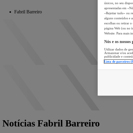
únicos, no seu dispos
apresentadas em «Nós 
Fabril Barreiro
«Rejeitar tudo» ou re
alguns conteúdos e an
escolhas ou retirar 
página Web (ou no íc
Website. Para mais in
Nós e os nossos
Utilizar dados de geo
Armazenar e/ou aced
publicidade e conteú
Lista de parceiros (
Notícias Fabril Barreiro