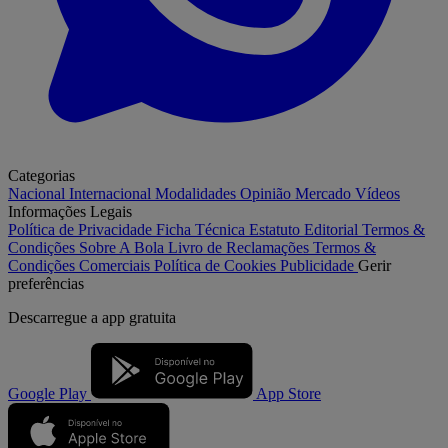
Categorias
Nacional
Internacional
Modalidades
Opinião
Mercado
Vídeos
Informações Legais
Política de Privacidade
Ficha Técnica
Estatuto Editorial
Termos &
Condições
Sobre A Bola
Livro de Reclamações
Termos &
Condições Comerciais
Política de Cookies
Publicidade
Gerir
preferências
Descarregue a
app gratuita
Google Play
App Store