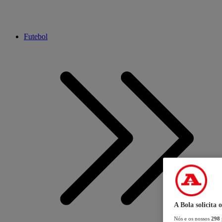
Futebol
A Bola solicita 
Nós e os nossos
298