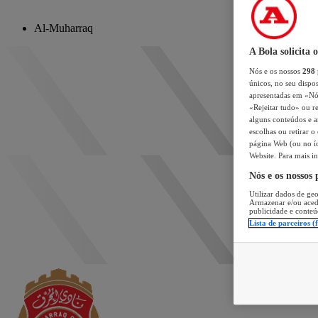
Al-Muharraq
A Bola solicita 
Nós e os nossos
298
únicos, no seu dispos
apresentadas em «Nós 
«Rejeitar tudo» ou re
alguns conteúdos e an
escolhas ou retirar 
página Web (ou no íc
Website. Para mais in
Nós e os nossos
Utilizar dados de geo
Armazenar e/ou aced
publicidade e conteú
Lista de parceiros (