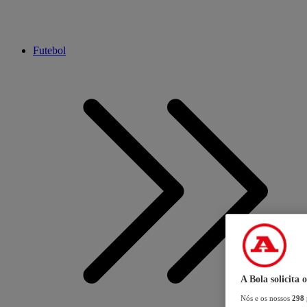
Futebol
A Bola solicita 
Nós e os nossos
298