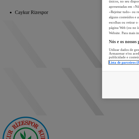
únicos, no seu dispos
apresentadas em «Nós 
Caykur Rizespor
«Rejeitar tudo» ou re
alguns conteúdos e an
escolhas ou retirar 
página Web (ou no íc
Website. Para mais in
Nós e os nossos
Utilizar dados de geo
Armazenar e/ou aced
publicidade e conteú
Lista de parceiros (