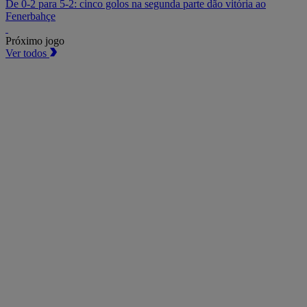
De 0-2 para 5-2: cinco golos na segunda parte dão vitória ao
Fenerbahçe
Próximo jogo
Ver todos