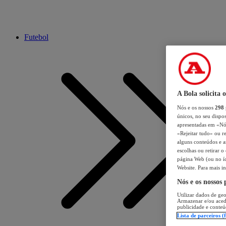
Futebol
A Bola solicita 
Nós e os nossos
298
únicos, no seu dispos
apresentadas em «Nós 
«Rejeitar tudo» ou re
alguns conteúdos e an
escolhas ou retirar 
página Web (ou no íc
Website. Para mais in
Nós e os nossos
Utilizar dados de geo
Armazenar e/ou aced
publicidade e conteú
Lista de parceiros (