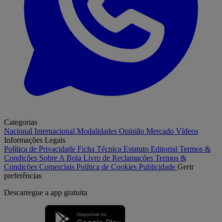
Categorias
Nacional
Internacional
Modalidades
Opinião
Mercado
Vídeos
Informações Legais
Política de Privacidade
Ficha Técnica
Estatuto Editorial
Termos &
Condições
Sobre A Bola
Livro de Reclamações
Termos &
Condições Comerciais
Política de Cookies
Publicidade
Gerir
preferências
Descarregue a
app gratuita