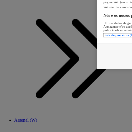
página Web (ou no íc
Website. Para mais in
Nós e os nossos
Utilizar dados de geo
Armazenar e/ou aced
publicidade e conteú
Lista de parceiros (
Arsenal (W)