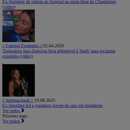
Ex-Sporting dá vitória ao Arsenal na meia-final da Champions
(vídeo)
// Futebol Feminino //
02.04.2026
Treinadora luso-francesa leva telemóvel à 'flash' para reclamar
expulsão (vídeo)
// Internacional //
19.08.2025
Ex-Sporting foi a jogadora jovem do ano em Inglaterra
Ver todos
Próximo jogo
Ver todos