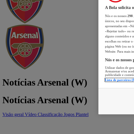
A Bola solicita 
Nós e os nossos
298
únicos, no seu dispos
apresentadas em «Nós 
«Rejeitar tudo» ou re
alguns conteúdos e an
escolhas ou retirar 
página Web (ou no íc
Website. Para mais in
Nós e os nossos
Utilizar dados de geo
Armazenar e/ou aced
publicidade e conteú
Notícias Arsenal (W)
Lista de parceiros (
Notícias Arsenal (W)
Visão geral
Vídeo
Classificação
Jogos
Plantel