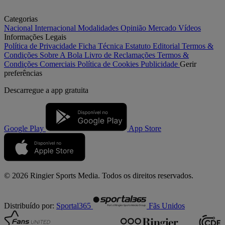
Categorias
Nacional
Internacional
Modalidades
Opinião
Mercado
Vídeos
Informações Legais
Política de Privacidade
Ficha Técnica
Estatuto Editorial
Termos &
Condições
Sobre A Bola
Livro de Reclamações
Termos &
Condições Comerciais
Política de Cookies
Publicidade
Gerir
preferências
Descarregue a
app gratuita
Google Play
App Store
© 2026 Ringier Sports Media. Todos os direitos reservados.
Distribuído por:
Sportal365
Fãs Unidos