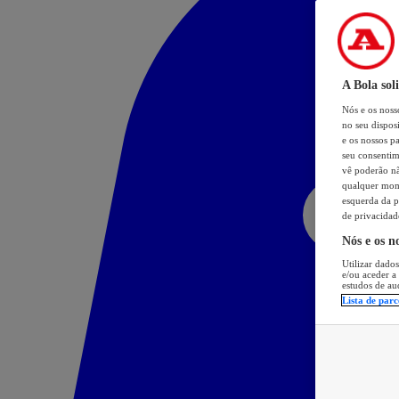
A Bola sol
Nós e os nos
no seu dispos
e os nossos pa
seu consentim
vê poderão não
qualquer mome
esquerda da p
de privacidad
Nós e os n
Utilizar dados
e/ou aceder a
estudos de au
Lista de parc