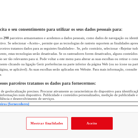
icita o seu consentimento para utilizar os seus dados pessoais para:
sos
298
parceiros armazenamos e acedemos a dados pessoais, como dados de navegação ou identif
itivo. Se selecionar «Aceito», permite que as tecnologias de rastreio suportem as finalidades apr
rceiros tratamos dados para as seguintes finalidades». Se, pelo contrário, selecionar «Rejeitar tud
ento, estas tecnologias serão desativadas. Se os rastreadores forem desativados, alguns conteúdo
 ser tão relevantes para si. Pode voltar a este menu para alterar as suas escolhas ou retirar o con
nto clicando na ligação Gerir preferências na parte inferior da página Web (ou no ícone na part
ágina, se aplicável). As suas escolhas serão aplicadas em Website. Para mais informação, consulte 
e.
ossos parceiros tratamos os dados para fornecermos:
 de geolocalização precisos. Procurar ativamente as características do dispositivo para identifica
 informações num dispositivo. Publicidade e conteúdos personalizados, medição de publicidade e
diência e desenvolvimento de serviços.
eiros (fornecedores)
Mostrar finalidades
Aceito