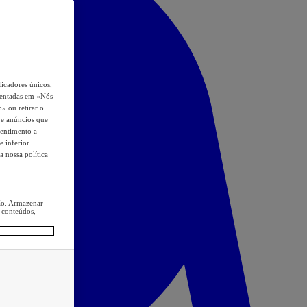
icadores únicos,
esentadas em «Nós
o» ou retirar o
s e anúncios que
sentimento a
e inferior
a nossa política
ção. Armazenar
 conteúdos,