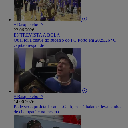
// Basquetebol //
22.06.2026
ENTREVISTA A BOLA
Qual foi a chave do sucesso do FC Porto em 2025/26? O
capitão responde
// Basquetebol //
14.06.2026
Pode ser o profeta Lisan al-Gaib, mas Chalamet leva banho
de champanhe na mesma