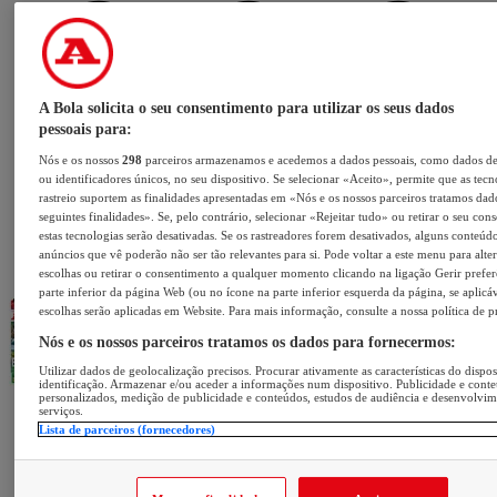
A Bola solicita o seu consentimento para utilizar os seus dados
pessoais para:
Nós e os nossos
298
parceiros armazenamos e acedemos a dados pessoais, como dados d
ou identificadores únicos, no seu dispositivo. Se selecionar «Aceito», permite que as tecn
rastreio suportem as finalidades apresentadas em «Nós e os nossos parceiros tratamos dad
seguintes finalidades». Se, pelo contrário, selecionar «Rejeitar tudo» ou retirar o seu con
estas tecnologias serão desativadas. Se os rastreadores forem desativados, alguns conteúd
anúncios que vê poderão não ser tão relevantes para si. Pode voltar a este menu para alter
escolhas ou retirar o consentimento a qualquer momento clicando na ligação Gerir prefer
parte inferior da página Web (ou no ícone na parte inferior esquerda da página, se aplicáv
escolhas serão aplicadas em Website. Para mais informação, consulte a nossa política de p
Nós e os nossos parceiros tratamos os dados para fornecermos:
Utilizar dados de geolocalização precisos. Procurar ativamente as características do dispos
identificação. Armazenar e/ou aceder a informações num dispositivo. Publicidade e cont
personalizados, medição de publicidade e conteúdos, estudos de audiência e desenvolvi
serviços.
Lista de parceiros (fornecedores)