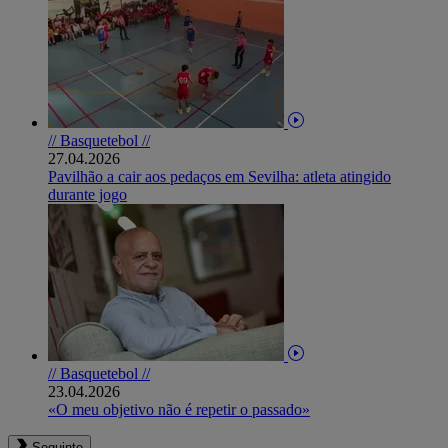
// Basquetebol //
27.04.2026
Pavilhão a cair aos pedaços em Sevilha: atleta atingido
durante jogo
// Basquetebol //
23.04.2026
«O meu objetivo não é repetir o passado»
Seguinte