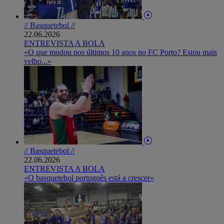
// Basquetebol //
22.06.2026
ENTREVISTA A BOLA
«O que mudou nos últimos 10 anos no FC Porto? Estou mais
velho...»
// Basquetebol //
22.06.2026
ENTREVISTA A BOLA
«O basquetebol português está a crescer»