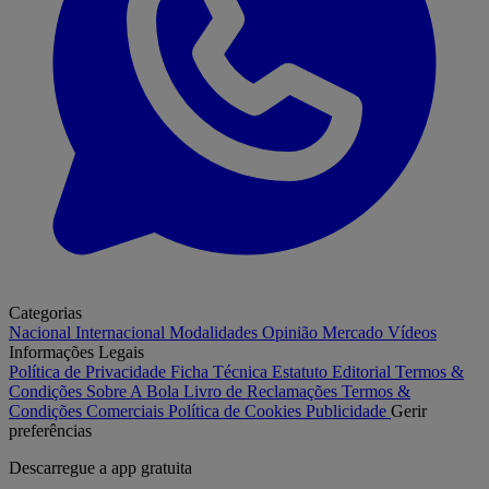
Categorias
Nacional
Internacional
Modalidades
Opinião
Mercado
Vídeos
Informações Legais
Política de Privacidade
Ficha Técnica
Estatuto Editorial
Termos &
Condições
Sobre A Bola
Livro de Reclamações
Termos &
Condições Comerciais
Política de Cookies
Publicidade
Gerir
preferências
Descarregue a
app gratuita