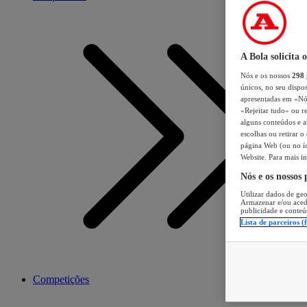
A Bola solicita 
Nós e os nossos
298
únicos, no seu dispos
apresentadas em «Nós 
«Rejeitar tudo» ou re
alguns conteúdos e an
escolhas ou retirar 
página Web (ou no íc
Website. Para mais in
Nós e os nossos
Utilizar dados de geo
Armazenar e/ou aced
publicidade e conteú
Lista de parceiros (
Competições