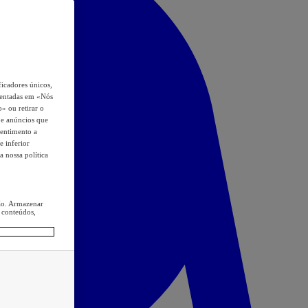
icadores únicos,
esentadas em «Nós
o» ou retirar o
s e anúncios que
sentimento a
e inferior
a nossa política
ção. Armazenar
 conteúdos,