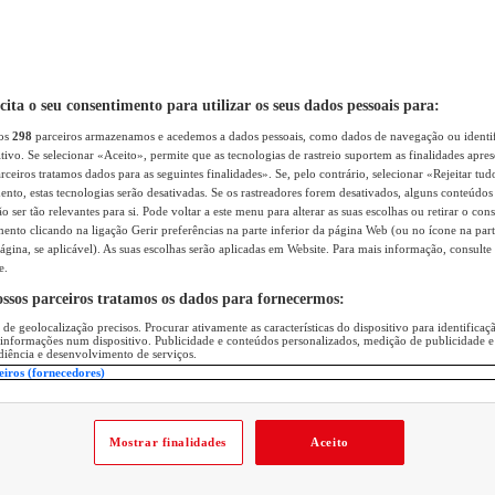
icita o seu consentimento para utilizar os seus dados pessoais para:
sos
298
parceiros armazenamos e acedemos a dados pessoais, como dados de navegação ou identif
itivo. Se selecionar «Aceito», permite que as tecnologias de rastreio suportem as finalidades apr
rceiros tratamos dados para as seguintes finalidades». Se, pelo contrário, selecionar «Rejeitar tud
ento, estas tecnologias serão desativadas. Se os rastreadores forem desativados, alguns conteúdo
 ser tão relevantes para si. Pode voltar a este menu para alterar as suas escolhas ou retirar o con
nto clicando na ligação Gerir preferências na parte inferior da página Web (ou no ícone na part
ágina, se aplicável). As suas escolhas serão aplicadas em Website. Para mais informação, consulte 
e.
ossos parceiros tratamos os dados para fornecermos:
 de geolocalização precisos. Procurar ativamente as características do dispositivo para identifica
 informações num dispositivo. Publicidade e conteúdos personalizados, medição de publicidade e
diência e desenvolvimento de serviços.
eiros (fornecedores)
Mostrar finalidades
Aceito