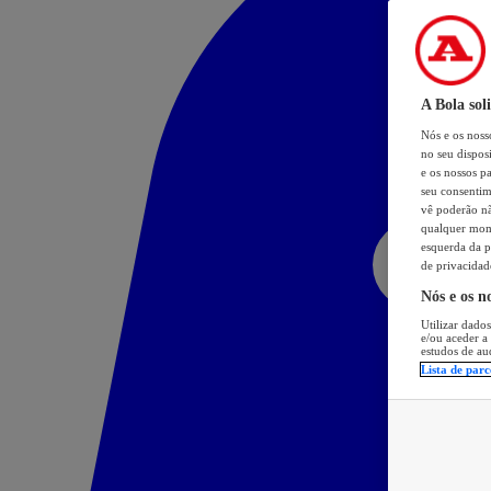
A Bola sol
Nós e os nos
no seu dispos
e os nossos pa
seu consentim
vê poderão não
qualquer mome
esquerda da p
de privacidad
Nós e os n
Utilizar dados
e/ou aceder a
estudos de au
Lista de parc