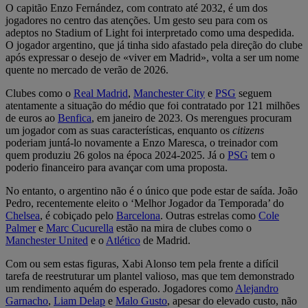
O capitão Enzo Fernández, com contrato até 2032, é um dos
jogadores no centro das atenções. Um gesto seu para com os
adeptos no Stadium of Light foi interpretado como uma despedida.
O jogador argentino, que já tinha sido afastado pela direção do clube
após expressar o desejo de «viver em Madrid», volta a ser um nome
quente no mercado de verão de 2026.
Clubes como o
Real Madrid
,
Manchester City
e
PSG
seguem
atentamente a situação do médio que foi contratado por 121 milhões
de euros ao
Benfica
, em janeiro de 2023. Os merengues procuram
um jogador com as suas características, enquanto os
citizens
poderiam juntá-lo novamente a Enzo Maresca, o treinador com
quem produziu 26 golos na época 2024-2025. Já o
PSG
tem o
poderio financeiro para avançar com uma proposta.
No entanto, o argentino não é o único que pode estar de saída. João
Pedro, recentemente eleito o ‘Melhor Jogador da Temporada’ do
Chelsea
, é cobiçado pelo
Barcelona
. Outras estrelas como
Cole
Palmer
e
Marc Cucurella
estão na mira de clubes como o
Manchester United
e o
Atlético
de Madrid.
Com ou sem estas figuras, Xabi Alonso tem pela frente a difícil
tarefa de reestruturar um plantel valioso, mas que tem demonstrado
um rendimento aquém do esperado. Jogadores como
Alejandro
Garnacho
,
Liam Delap
e
Malo Gusto
, apesar do elevado custo, não