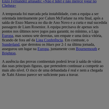
Enzo Fernández arrasado: «Não é líder e não merece jogar no
Chelsea»
A temporada foi marcada pela instabilidade, com a equipa a ser
orientada interinamente por Calum McFarlane na reta final, após a
saída de Enzo Maresca no dia de Ano Novo e a curta e mal sucedida
passagem de Liam Rosenior. A equipa precisava de apenas seis
pontos nos últimos nove jogos para garantir, no mínimo, a Liga
Europa
, mas somou sete derrotas, um empate e uma única vitória,
ficando de fora até da
Liga Conferência
. Em contraste, o
Sunderland
, que derrotou os
blues
por 2-1 na última jornada,
assegurou um lugar na
Europa
, juntamente com
Bournemouth
e
Brighton
.
A ausência das provas continentais poderá levar à saída de várias
das suas principais figuras, que pretendem continuar a competir ao
mais alto nível. O risco de uma debandada é real e nem a chegada
de Xabi Alonso parece ser suficiente para a travar.