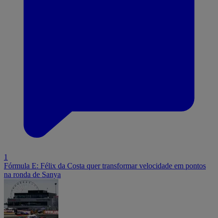
1
Fórmula E: Félix da Costa quer transformar velocidade em pontos
na ronda de Sanya