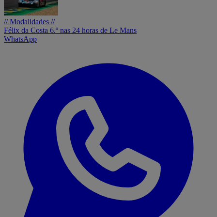
// Modalidades //
Félix da Costa 6.º nas 24 horas de Le Mans
WhatsApp