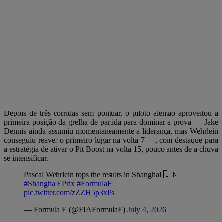
Depois de três corridas sem pontuar, o piloto alemão aproveitou a
primeira posição da grelha de partida para dominar a prova — Jake
Dennis ainda assumiu momentaneamente a liderança, mas Wehrlein
conseguiu reaver o primeiro lugar na volta 7 —, com destaque para
a estratégia de ativar o Pit Boost na volta 15, pouco antes de a chuva
se intensificar.
Pascal Wehrlein tops the results in Shanghai 🇨🇳
#ShanghaiEPrix
#FormulaE
pic.twitter.com/zZZH5p3xPs
— Formula E (@FIAFormulaE)
July 4, 2026