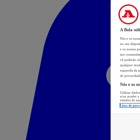
A Bola sol
Nós e os nos
no seu dispos
e os nossos pa
seu consentim
vê poderão não
qualquer mome
esquerda da p
de privacidad
Nós e os n
Utilizar dados
e/ou aceder a
estudos de au
Lista de parc