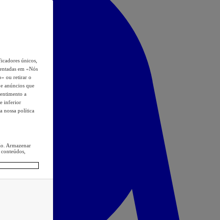
icadores únicos,
esentadas em «Nós
o» ou retirar o
s e anúncios que
sentimento a
e inferior
a nossa política
ção. Armazenar
 conteúdos,