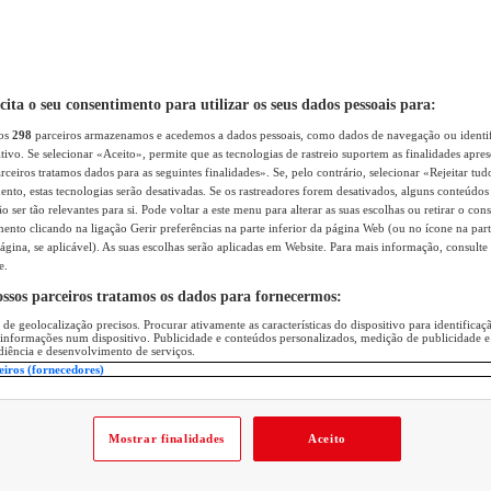
icita o seu consentimento para utilizar os seus dados pessoais para:
sos
298
parceiros armazenamos e acedemos a dados pessoais, como dados de navegação ou identif
itivo. Se selecionar «Aceito», permite que as tecnologias de rastreio suportem as finalidades apr
rceiros tratamos dados para as seguintes finalidades». Se, pelo contrário, selecionar «Rejeitar tud
ento, estas tecnologias serão desativadas. Se os rastreadores forem desativados, alguns conteúdo
 ser tão relevantes para si. Pode voltar a este menu para alterar as suas escolhas ou retirar o con
nto clicando na ligação Gerir preferências na parte inferior da página Web (ou no ícone na part
ágina, se aplicável). As suas escolhas serão aplicadas em Website. Para mais informação, consulte 
e.
ossos parceiros tratamos os dados para fornecermos:
 de geolocalização precisos. Procurar ativamente as características do dispositivo para identifica
 informações num dispositivo. Publicidade e conteúdos personalizados, medição de publicidade e
diência e desenvolvimento de serviços.
eiros (fornecedores)
Mostrar finalidades
Aceito