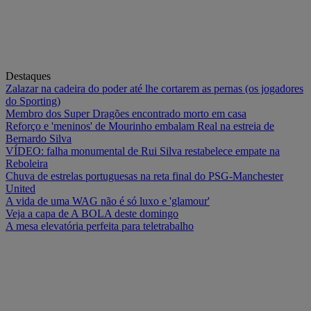
Destaques
Zalazar na cadeira do poder até lhe cortarem as pernas (os jogadores
do Sporting)
Membro dos Super Dragões encontrado morto em casa
Reforço e 'meninos' de Mourinho embalam Real na estreia de
Bernardo Silva
VÍDEO: falha monumental de Rui Silva restabelece empate na
Reboleira
Chuva de estrelas portuguesas na reta final do PSG-Manchester
United
A vida de uma WAG não é só luxo e 'glamour'
Veja a capa de A BOLA deste domingo
A mesa elevatória perfeita para teletrabalho