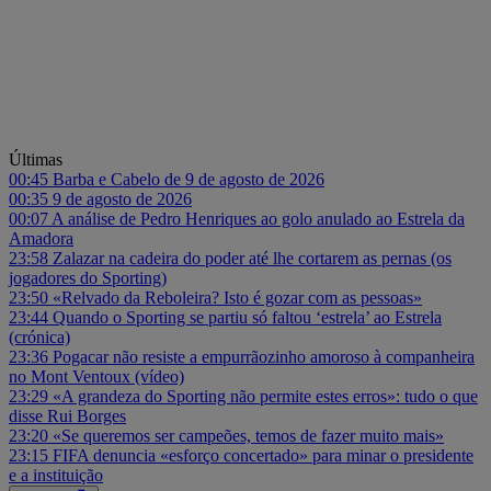
Últimas
00:45
Barba e Cabelo de 9 de agosto de 2026
00:35
9 de agosto de 2026
00:07
A análise de Pedro Henriques ao golo anulado ao Estrela da
Amadora
23:58
Zalazar na cadeira do poder até lhe cortarem as pernas (os
jogadores do Sporting)
23:50
«Relvado da Reboleira? Isto é gozar com as pessoas»
23:44
Quando o Sporting se partiu só faltou ‘estrela’ ao Estrela
(crónica)
23:36
Pogacar não resiste a empurrãozinho amoroso à companheira
no Mont Ventoux (vídeo)
23:29
«A grandeza do Sporting não permite estes erros»: tudo o que
disse Rui Borges
23:20
«Se queremos ser campeões, temos de fazer muito mais»
23:15
FIFA denuncia «esforço concertado» para minar o presidente
e a instituição