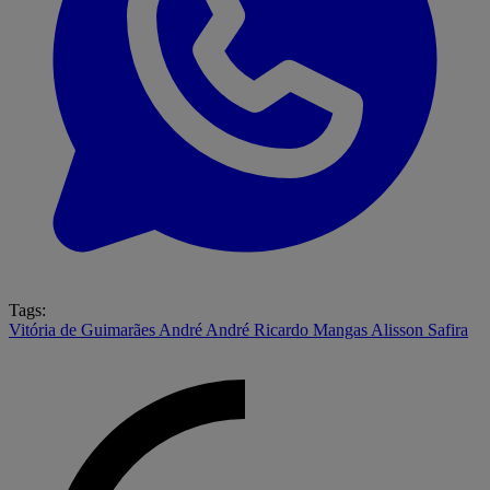
Tags:
Vitória de Guimarães
André André
Ricardo Mangas
Alisson Safira