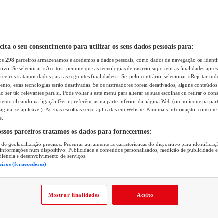
icita o seu consentimento para utilizar os seus dados pessoais para:
sos
298
parceiros armazenamos e acedemos a dados pessoais, como dados de navegação ou identif
itivo. Se selecionar «Aceito», permite que as tecnologias de rastreio suportem as finalidades apr
rceiros tratamos dados para as seguintes finalidades». Se, pelo contrário, selecionar «Rejeitar tud
ento, estas tecnologias serão desativadas. Se os rastreadores forem desativados, alguns conteúdo
 ser tão relevantes para si. Pode voltar a este menu para alterar as suas escolhas ou retirar o con
nto clicando na ligação Gerir preferências na parte inferior da página Web (ou no ícone na part
ágina, se aplicável). As suas escolhas serão aplicadas em Website. Para mais informação, consulte 
e.
ossos parceiros tratamos os dados para fornecermos:
 de geolocalização precisos. Procurar ativamente as características do dispositivo para identifica
 informações num dispositivo. Publicidade e conteúdos personalizados, medição de publicidade e
diência e desenvolvimento de serviços.
eiros (fornecedores)
Mostrar finalidades
Aceito