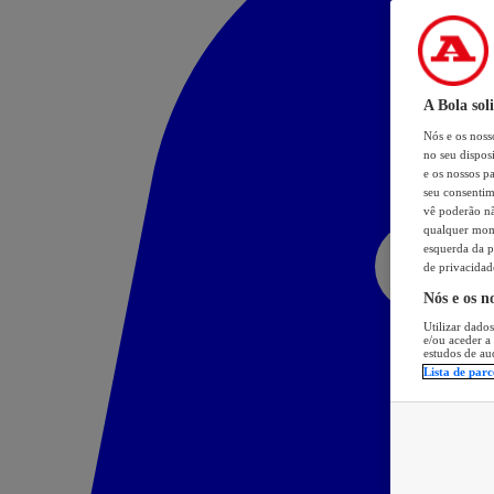
A Bola sol
Nós e os nos
no seu dispos
e os nossos pa
seu consentim
vê poderão não
qualquer mome
esquerda da p
de privacidad
Nós e os n
Utilizar dados
e/ou aceder a
estudos de au
Lista de parc