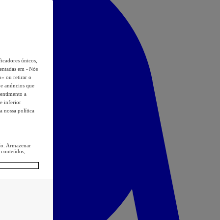
icadores únicos,
esentadas em «Nós
o» ou retirar o
s e anúncios que
sentimento a
e inferior
a nossa política
ção. Armazenar
 conteúdos,